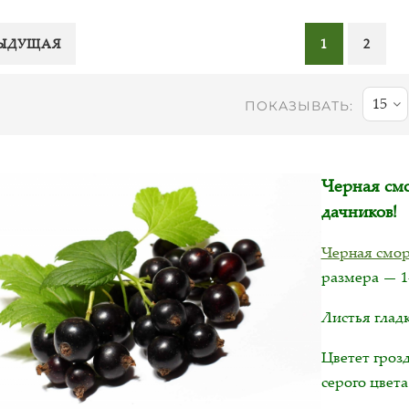
ЫДУЩАЯ
1
2
15
ПОКАЗЫВАТЬ:
Черная смо
дачников!
Черная смо
размера — 1
Листья глад
Цветет гроз
серого цвета