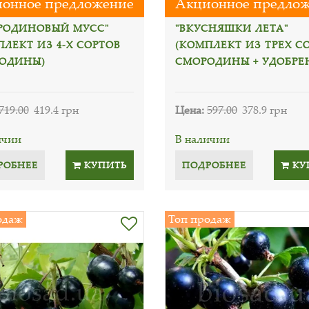
онное предложение
Акционное предло
РОДИНОВЫЙ МУСС"
"ВКУСНЯШКИ ЛЕТА"
ЛЕКТ ИЗ 4-Х СОРТОВ
(КОМПЛЕКТ ИЗ ТРЕХ С
ОДИНЫ)
СМОРОДИНЫ + УДОБРЕ
719.00
419.4 грн
Цена:
597.00
378.9 грн
ичии
В наличии
РОБНЕЕ
КУПИТЬ
ПОДРОБНЕЕ
КУ
одаж
Топ продаж