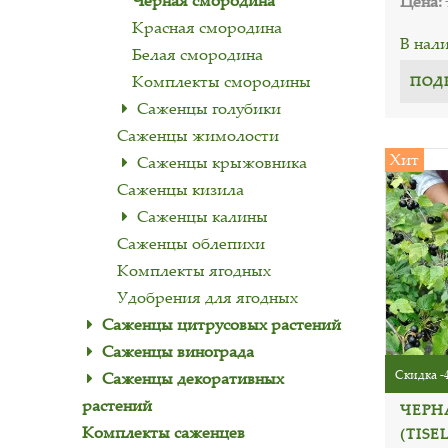
Черная смородина
Цена:
Красная смородина
В нал
Белая смородина
Комплекты смородины
ПОД
Саженцы голубики
Саженцы жимолости
Хит
Саженцы крыжовника
Саженцы кизила
Саженцы калины
Саженцы облепихи
Комплекты ягодных
Удобрения для ягодных
Саженцы цитрусовых растений
Саженцы винограда
Скидка -
Саженцы декоративных
растений
ЧЕРН
Комплекты саженцев
(TISEL