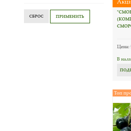
Акци
"СМО
СБРОС
ПРИМЕНИТЬ
(КОМП
СМОР
Цена:
В нал
ПОД
Топ пр