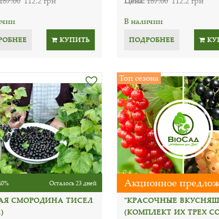
187.00
112.2 грн
Цена:
187.00
112.2 грн
ичии
В наличии
РОБНЕЕ
КУПИТЬ
ПОДРОБНЕЕ
КУ
Топ сезона
Акционное предло
40%
Осталось 23 дней
АЯ СМОРОДИНА ТИСЕЛ
"КРАСОЧНЫЕ ВКУСНЯШ
)
(КОМПЛЕКТ ИХ ТРЕХ С