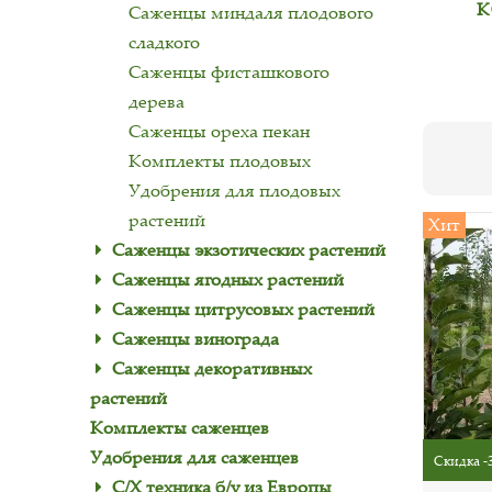
К
Саженцы миндаля плодового
сладкого
Саженцы фисташкового
дерева
Саженцы ореха пекан
Комплекты плодовых
Удобрения для плодовых
растений
Хит
Саженцы экзотических растений
Саженцы ягодных растений
Саженцы цитрусовых растений
Саженцы винограда
Саженцы декоративных
растений
Комплекты саженцев
Удобрения для саженцев
Скидка -
С/Х техника б/у из Европы