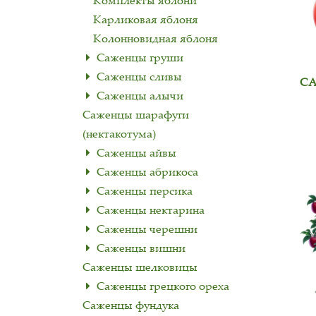
Комплекты яблони
Карликовая яблоня
Колонновидная яблоня
Саженцы груши
Саженцы сливы
С
Саженцы алычи
Саженцы шарафуги
(нектакотума)
Саженцы айвы
Саженцы абрикоса
Саженцы персика
Саженцы нектарина
Саженцы черешни
Саженцы вишни
Саженцы шелковицы
Cаженцы грецкого ореха
Саженцы фундука