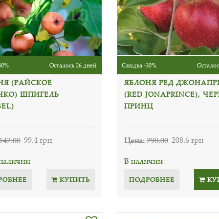
30%
Осталось 26 дней
Скидка -30%
Осталос
НЯ (РАЙСКОЕ
ЯБЛОНЯ РЕД ДЖОНАП
ЧКО) ШПИГЕЛЬ
(RED JONAPRINCE), ЧЕ
GEL)
ПРИНЦ
142.00
99.4 грн
Цена:
298.00
208.6 грн
 наличии
В наличии
РОБНЕЕ
КУПИТЬ
ПОДРОБНЕЕ
КУ