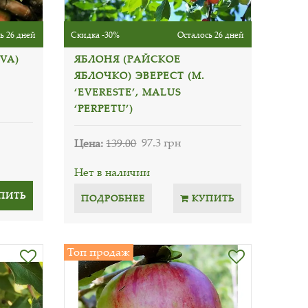
ь 26 дней
Скидка -30%
Осталось 26 дней
VA)
ЯБЛОНЯ (РАЙСКОЕ
ЯБЛОЧКО) ЭВЕРЕСТ (M.
‘EVERESTE’, MALUS
‘PERPETU’)
Цена:
139.00
97.3 грн
Нет в наличии
ПИТЬ
ПОДРОБНЕЕ
КУПИТЬ
Топ продаж