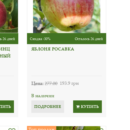
ь 26 дней
Скидка -30%
Осталось 26 дней
РИНЦ
ЯБЛОНЯ РОСАВКА
РНЫЙ
Цена:
277.00
193.9 грн
В наличии
ПИТЬ
ПОДРОБНЕЕ
КУПИТЬ
Топ продаж