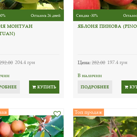
30%
Осталось 26 дней
Скидка -30%
Осталос
НЯ МОНТУАН
ЯБЛОНЯ ПИНОВА (PINO
TUAN)
292.00
204.4 грн
Цена:
282.00
197.4 грн
ичии
В наличии
РОБНЕЕ
КУПИТЬ
ПОДРОБНЕЕ
КУ
зив
Топ продаж