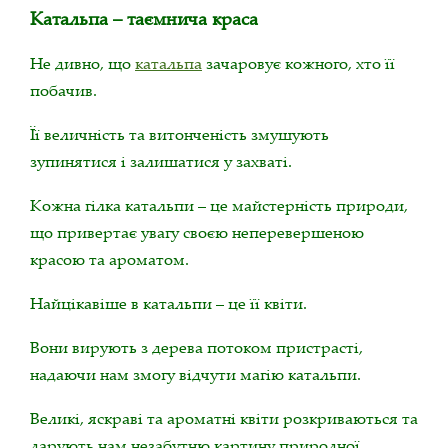
Катальпа – таємнича краса
Не дивно, що
катальпа
зачаровує кожного, хто її
побачив.
Її величність та витонченість змушують
зупинятися і залишатися у захваті.
Кожна гілка катальпи – це майстерність природи,
що привертає увагу своєю неперевершеною
красою та ароматом.
Найцікавіше в катальпи – це її квіти.
Вони вирують з дерева потоком пристрасті,
надаючи нам змогу відчути магію катальпи.
Великі, яскраві та ароматні квіти розкриваються та
дарують нам незабутню картину природної