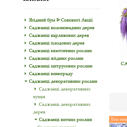
Ягідний бум ᐉ Соковиті Акції
Саджанці колоновидних дерев
Саджанці карликових дерев
Саджанці плодових дерев
Саджанці екзотичних рослин
Саджанці ягідних рослин
С
Саджанці цитрусових рослин
Саджанці винограду
Саджанці декоративних рослин
Саджанці декоративних
кущів
Саджанці декоративних
дерев
Топ сез
Саджанці витких рослин