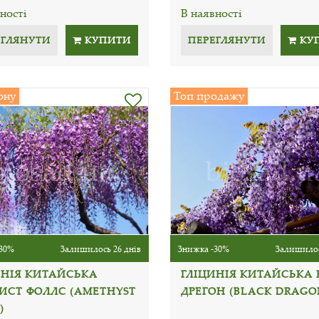
ності
В наявності
ЕГЛЯНУТИ
КУПИТИ
ПЕРЕГЛЯНУТИ
КУ
ону
Топ продажу
30%
Залишилось 26 днів
Знижка -30%
Залишилос
ИНІЯ КИТАЙСЬКА
ГЛІЦИНІЯ КИТАЙСЬКА 
ИСТ ФОЛЛС (AMETHYST
ДРЕГОН (BLACK DRAGO
)