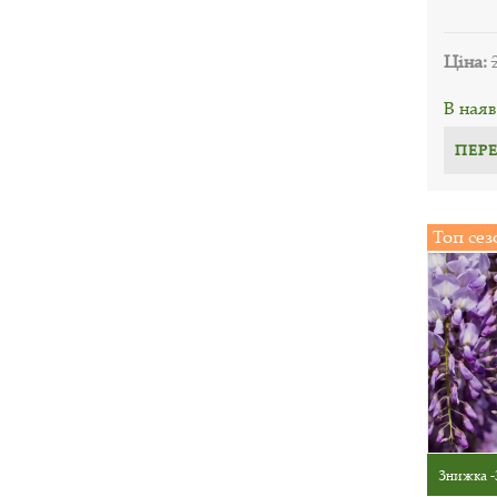
Ціна:
В наяв
ПЕР
Топ сез
Знижка -