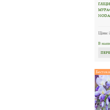
ГЛІЦ
МУРА
NODA
Ціна:
В наяв
ПЕР
Бестсел