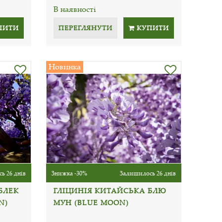
В наявності
ПИТИ
ПЕРЕГЛЯНУТИ
КУПИТИ
Новинка
ь 26 днів
Знижка -30%
Залишилось 26 днів
БЛЕК
ГЛІЦИНІЯ КИТАЙСЬКА БЛЮ
N)
МУН (BLUE MOON)