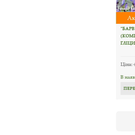
Ак
"БАРВ
(КОМ
ГЛІЦИ
Ціна:
В наяв
ПЕР