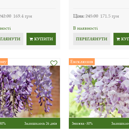
242.00
169.4 грн
Ціна:
245.00
171.5 грн
ності
В наявності
ЕГЛЯНУТИ
КУПИТИ
ПЕРЕГЛЯНУТИ
КУ
ону
Ексклюзив
30%
Залишилось 26 днів
Знижка -30%
Залишилос