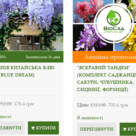
Акційна пропози
30%
Залишилось 26 днів
ИНІЯ КИТАЙСЬКА БЛЮ
"ЯСКРАВИЙ ТАНДЕМ"
(BLUE DREAM)
(КОМПЛЕКТ САДЖАНЦІ
САКУРИ, ЧУБУШНИКА,
ГЛІЦИНІЇ, ФОРЗИЦІЇ)
252.00
176.4 грн
Ціна:
1313.00
705.6 грн
ності
В наявності
ЕГЛЯНУТИ
КУПИТИ
ПЕРЕГЛЯНУТИ
КУ