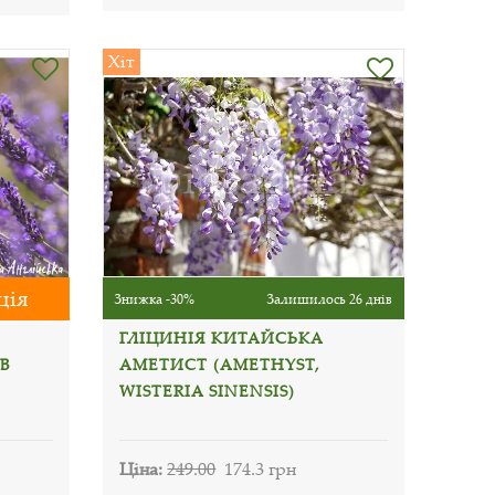
Хіт
ція
Знижка -30%
Залишилось 26 днів
ГЛІЦИНІЯ КИТАЙСЬКА
В
АМЕТИСТ (AMETHYST,
WISTERIA SINENSIS)
Ціна:
249.00
174.3 грн