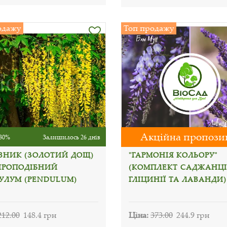
одажу
Топ продажу
Акційна пропози
30%
Залишилось 26 днів
ВНИК (ЗОЛОТИЙ ДОЩ)
"ГАРМОНІЯ КОЛЬОРУ"
ІРОПОДІБНИЙ
(КОМПЛЕКТ САДЖАНЦІ
УЛУМ (PENDULUM)
ГЛІЦИНІЇ ТА ЛАВАНДИ)
212.00
148.4 грн
Ціна:
373.00
244.9 грн