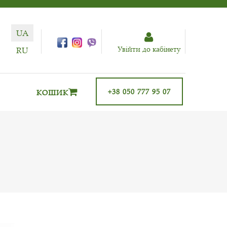
UA
Увiйти до кабiнету
RU
+38 050 777 95 07
КОШИК