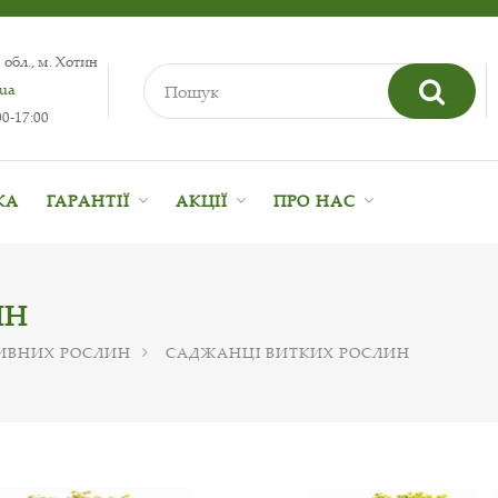
 обл., м. Хотин
.ua
0-17:00
КА
ГАРАНТІЇ
АКЦІЇ
ПРО НАС
ИН
ИВНИХ РОСЛИН
САДЖАНЦІ ВИТКИХ РОСЛИН