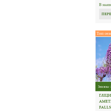
В наяв
ПЕР
Топ сез
Знижка -
ГЛІЦ
АМЕТ
FALLS