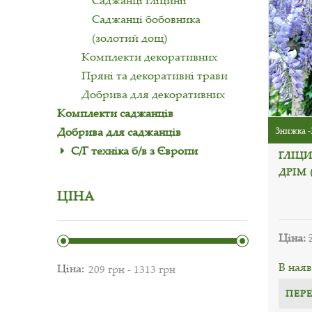
Саджанці гліцинії
Саджанці бобовника
(золотий дощ)
Комплекти декоративних
Пряні та декоративні трави
Добрива для декоративних
Комплекти саджанців
Добрива для саджанців
Знижка -
С/Г техніка б/в з Європи
ГЛІЦ
ДРІМ 
ЦІНА
Ціна:
В наяв
Ціна:
ПЕР