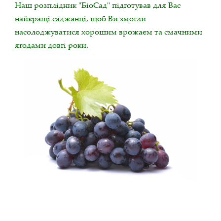
Наш розплідник "БіоСад" підготував для Вас
найкращі саджанці, щоб Ви змогли
насолоджуватися хорошим врожаєм та смачними
ягодами довгі роки.