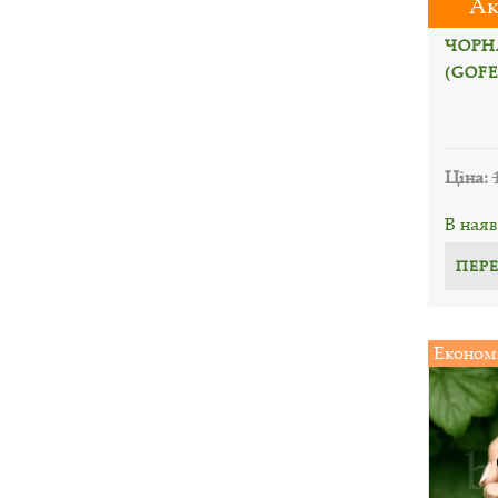
Ак
ЧОРН
(GOFE
Ціна:
В наяв
ПЕР
Економ