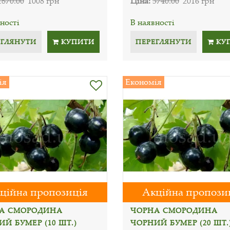
1870.00
1008 грн
Ціна:
3740.00
2016 грн
ності
В наявності
ЕГЛЯНУТИ
КУПИТИ
ПЕРЕГЛЯНУТИ
КУ
ія
Економія
ційна пропозиція
Акційна пропози
А СМОРОДИНА
ЧОРНА СМОРОДИНА
Й БУМЕР (10 ШТ.)
ЧОРНИЙ БУМЕР (20 ШТ.