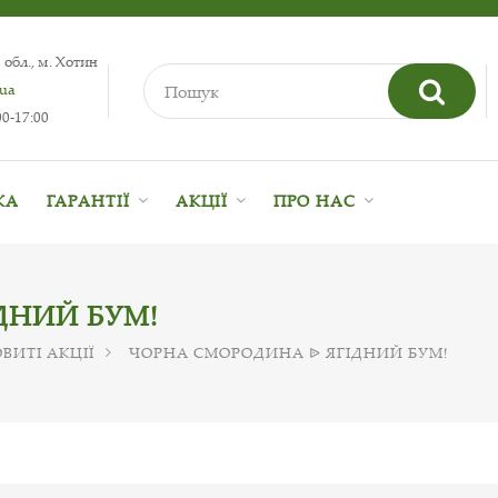
 обл., м. Хотин
.ua
0-17:00
КА
ГАРАНТІЇ
АКЦІЇ
ПРО НАС
ДНИЙ БУМ!
ВИТІ АКЦІЇ
ЧОРНА СМОРОДИНА ᐉ ЯГІДНИЙ БУМ!