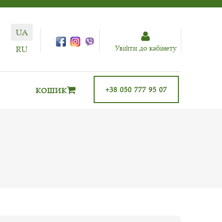
UA
Увiйти до кабiнету
RU
+38 050 777 95 07
КОШИК