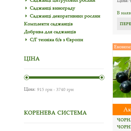
Саджанці цитрусових рослин
Ціна:
Саджанці винограду
В наяв
Саджанці декоративних рослин
Комплекти саджанців
ПЕР
Добрива для саджанців
С/Г техніка б/в з Європи
Економ
ЦІНА
Ціна:
Ак
КОРЕНЕВА СИСТЕМА
ЧОРН
ЧОРНИ