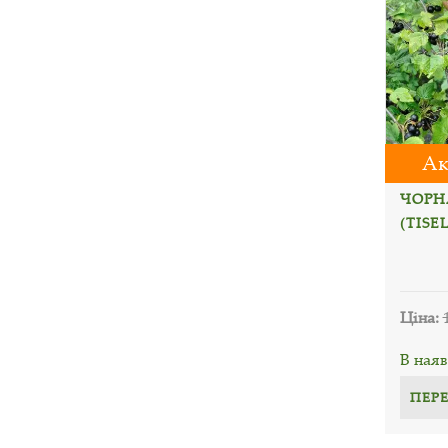
Ак
ЧОРН
(TISEL
Ціна:
В наяв
ПЕР