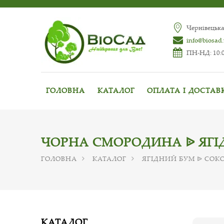
Чернівецька
info@biosad
ПН-НД: 10:0
ГОЛОВНА
КАТАЛОГ
ОПЛАТА І ДОСТАВ
ЧОРНА СМОРОДИНА ᐉ ЯГІ
ГОЛОВНА
КАТАЛОГ
ЯГІДНИЙ БУМ ᐉ СОКО
КАТАЛОГ