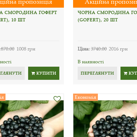
ційна пропозиція
Акційна пропози
А СМОРОДИНА ГОФЕРТ
ЧОРНА СМОРОДИНА ГО
RT), 10 ШТ
(GOFERT), 20 ШТ
1870.00
1008 грн
Ціна:
3740.00
2016 грн
ності
В наявності
ЕГЛЯНУТИ
КУПИТИ
ПЕРЕГЛЯНУТИ
КУ
ія
Економія