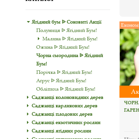
Ягідний бум ᐉ Соковиті Акції
Економ
Полуниця ᐉ Ягідний Бум!
Малина ᐉ Ягідний Бум!
Ожина ᐉ Ягідний Бум!
Чорна смородина ᐉ Ягідний
Бум!
Порічка ᐉ Ягідний Бум!
Аґрус ᐉ Ягідний Бум!
Обліпиха ᐉ Ягідний Бум!
Ак
Саджанці колоновидних дерев
ЧОРН
Саджанці карликових дерев
ГАРЕН
Саджанці плодових дерев
Саджанці екзотичних рослин
Саджанці ягідних рослин