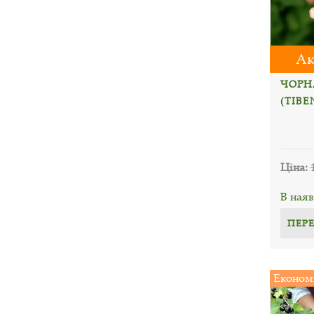
Ак
ЧОРН
(TIBE
Ціна:
В наяв
ПЕР
Економ