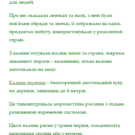
для людей.
Про неї складали легенди та пісні, з нею були
пов'язані обряди та звичаї, її зображали на одязі,
предметах побуту, використовували у ремісничій
справі.
З калини готували всілякі напої та страви, зокрема
знамениті пироги – калинники, ягоди калини
заготовляли на зиму.
Калина червона
– багаторічний листопадний кущ
чи деревце, заввишки до 4 метрів.
Це тіньовитривала морозостійка рослина з сильно
розвиненою кореневою системою.
Цвіте калина рясно у травні-червні, плодоносить
наприкінці серпня або у вересні.