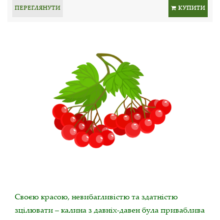
ПЕРЕГЛЯНУТИ
КУПИТИ
Своєю красою, невибагливістю та здатністю
зцілювати – калина з давніх-давен була приваблива