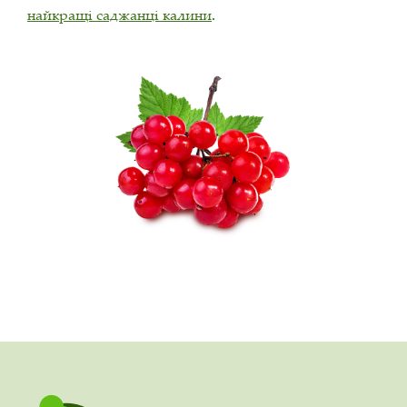
найкращі саджанці калини
.