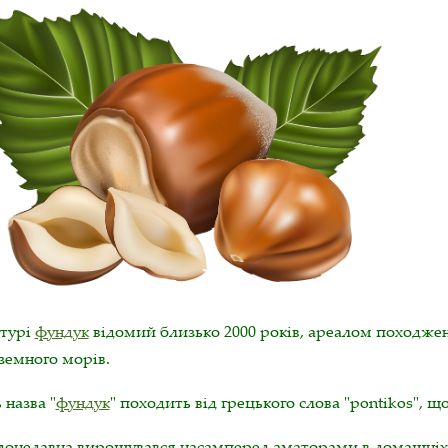
ьтурі
фундук
відомий близько 2000 років, ареалом походже
земного морів.
 назва "
фундук
" походить від грецького слова "pontikos", щ
 донедавна вирощувався насамперед аматорами в домашніх с