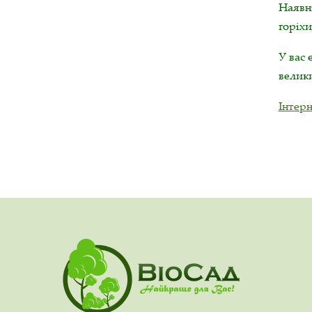
Наявні
горіхи
У вас 
велики
Інтер