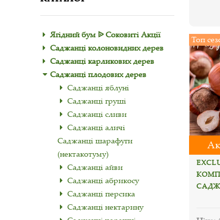
Ягідний бум ᐉ Соковиті Акції
Топ сез
Саджанці колоновидних дерев
Саджанці карликових дерев
Саджанці плодових дерев
Саджанці яблуні
Саджанці груші
Саджанці сливи
Саджанці аличі
Саджанці шарафуги
Ак
(нектакотуму)
EXCLU
Саджанці айви
КОМПЛ
Саджанці абрикосу
САДЖ
Саджанці персика
Саджанці нектарину