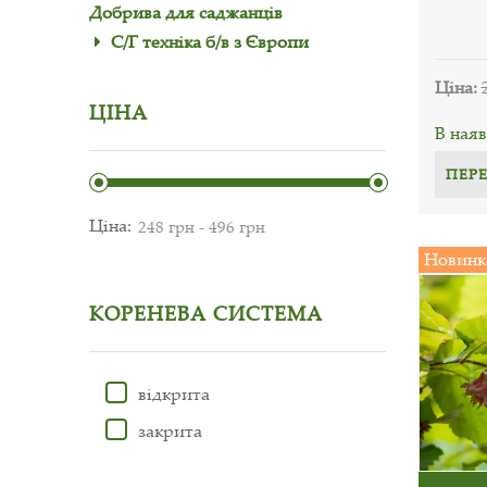
Добрива для саджанців
С/Г техніка б/в з Європи
Ціна:
ЦІНА
В наяв
ПЕР
Ціна:
Новинк
КОРЕНЕВА СИСТЕМА
відкрита
закрита