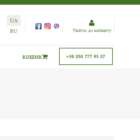
UA
Увiйти до кабiнету
RU
+38 050 777 95 07
КОШИК