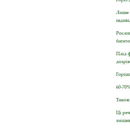
Лише в
індиві
Росли
багато
Плід 
дозрів
Горіш
60-70%
Також 
Ці реч
зміцн