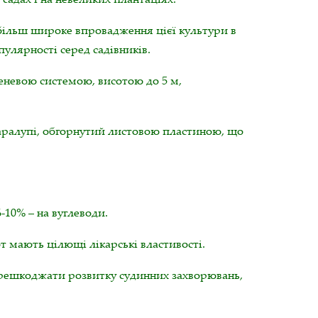
 більш широке впровадження цієї культури в
улярності серед садівників.
еневою системою, висотою до 5 м,
каралупі, обгорнутий листовою пластиною, що
-10% – на вуглеводи.
т мають цілющі лікарські властивості.
перешкоджати розвитку судинних захворювань,