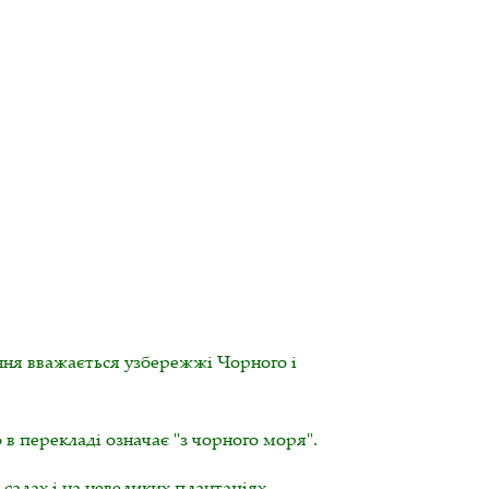
ння вважається узбережжі Чорного і
о в перекладі означає "з чорного моря".
адах і на невеликих плантаціях.