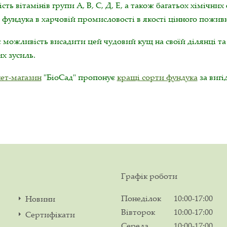
сть вітамінів групи А, В, С, Д, Е, а також багатьох хіміч
 фундука в харчовій промисловості в якості цінного пожив
є можливість висадити цей чудовий кущ на своїй ділянці т
х зусиль.
нет-магазин
"БіоСад" пропонує
кращі сорти фундука
за вигі
Графік роботи
Понеділок
10:00-17:00
Новини
Вівторок
10:00-17:00
Сертифікати
Середа
10:00-17:00