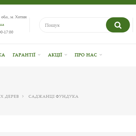
 обл., м. Хотин
.ua
0-17:00
КА
ГАРАНТІЇ
АКЦІЇ
ПРО НАС
Х ДЕРЕВ
САДЖАНЦІ ФУНДУКА