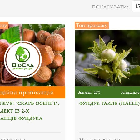
15
ПОКАЗУВАТИ:
ону
Топ продажу
ційна пропозиція
Знижка -40%
Залишилос
SIVE! "СКАРБ ОСЕНІ 1",
ФУНДУК ГАЛЛЕ (HALLE)
ЕКТ ІЗ 2-Х
АНЦІВ ФУНДУКА