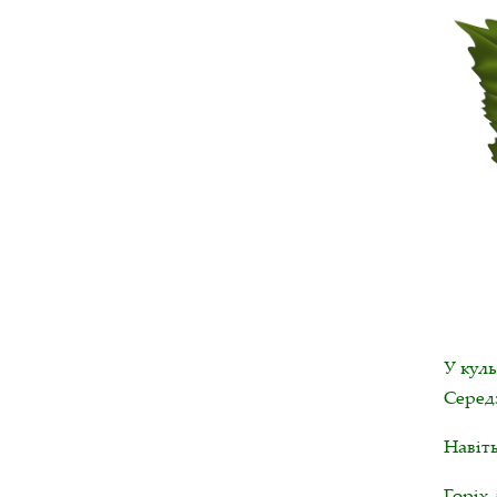
У кул
Серед
Навіть
Горіх