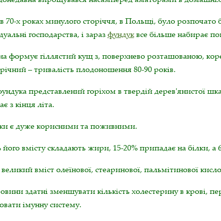
 70-х роках минулого сторіччя, в Польщі, було розпочато
дуальні господарства, і зараз
фундук
все більше набирає поп
на формує гіллястий кущ з, поверхнево розташованою, кор
річний – тривалість плодоношення 80-90 років.
фундука представлений горіхом в твердій дерев'янистої ш
ає з кінця літа.
ки є дуже корисними та поживними.
 його вмісту складають жири, 15-20% припадає на білки, а 6
великий вміст олеїнової, стеаринової, пальмітинової кисло
овини здатні зменшувати кількість холестерину в крові, 
ювати імунну систему.