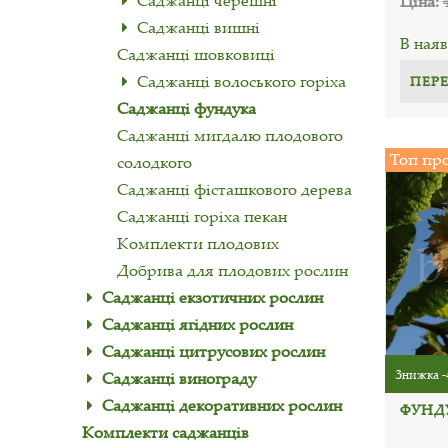
Саджанці черешні
Ціна:
Саджанці вишні
В наяв
Саджанці шовковиці
Саджанці волоського горіха
ПЕР
Саджанці фундука
Саджанці мигдалю плодового
Топ пр
солодкого
Саджанці фісташкового дерева
Саджанці горіха пекан
Комплекти плодових
Добрива для плодових рослин
Саджанці екзотичних рослин
Саджанці ягідних рослин
Саджанці цитрусових рослин
Знижка -
Саджанці винограду
Саджанці декоративних рослин
ФУНД
Комплекти саджанців