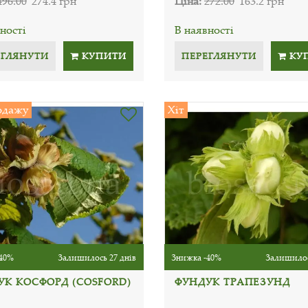
496.00
274.4 грн
Ціна:
272.00
163.2 грн
ності
В наявності
ЕГЛЯНУТИ
КУПИТИ
ПЕРЕГЛЯНУТИ
КУ
одажу
Хіт
40%
Залишилось 27 днів
Знижка -40%
Залишилос
УК КОСФОРД (СOSFORD)
ФУНДУК ТРАПЕЗУНД