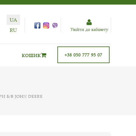
UA
Увiйти до кабiнету
RU
+38 050 777 95 07
КОШИК
И Б/В JOHN DEERE