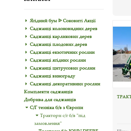
Ягідний бум ᐉ Соковиті Акції
Саджанці колоновидних дерев
Саджанці карликових дерев
Саджанці плодових дерев
Саджанці екзотичних рослин
Саджанці ягідних рослин
Саджанці цитрусових рослин
Саджанці винограду
Саджанці декоративних рослин
Комплекти саджанців
ТРАКТ
Добрива для саджанців
С/Г техніка б/в з Європи
Трактори с/г б/в "під
замовлення"