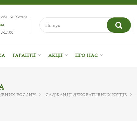
 обл., м. Хотин
.ua
0-17:00
КА
ГАРАНТІЇ
АКЦІЇ
ПРО НАС
А
ИВНИХ РОСЛИН
САДЖАНЦІ ДЕКОРАТИВНИХ КУЩІВ