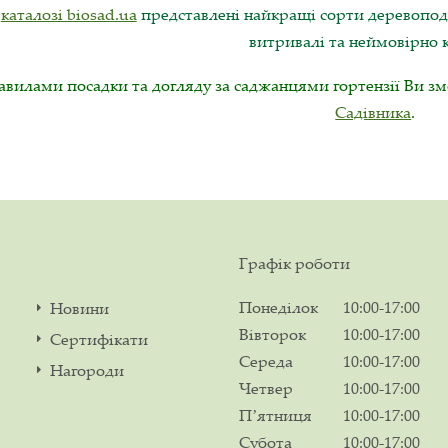
У
каталозі biosad.ua
представлені найкращі сорти деревоподіб
витривалі та неймовірно к
авилами посадки та догляду за саджанцями гортензії Ви з
Садівника
.
Графік роботи
Понеділок
10:00-17:00
Новини
Вівторок
10:00-17:00
Сертифікати
Середа
10:00-17:00
Нагороди
Четвер
10:00-17:00
Пʼятниця
10:00-17:00
Субота
10:00-17:00