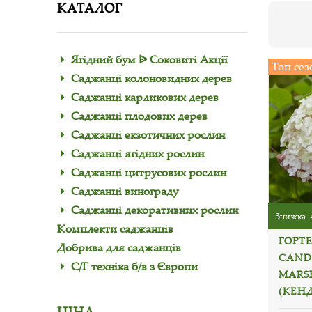
КАТАЛОГ
Ягідний бум ᐉ Соковиті Акції
Топ сез
Саджанці колоновидних дерев
Саджанці карликових дерев
Саджанці плодових дерев
Саджанці екзотичних рослин
Саджанці ягідних рослин
Саджанці цитрусових рослин
Саджанці винограду
Саджанці декоративних рослин
Знижка -
Комплекти саджанців
ГОРТ
Добрива для саджанців
CAND
С/Г техніка б/в з Європи
MARS
(КЕН
ЦІНА