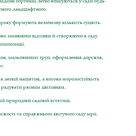
ібні гортензії легко вписуються у сади будь-
асного ландшафтного.
року формують величезну кількість суцвіть.
пово змінюючи відтінки й створюючи в саду
композиції.
док, мальовничих груп, оформлення доріжок,
с.
в легкій напівтіні, а висока морозостійкість
 радувати рясним цвітінням.
ній природній садовій естетиці.
іжості та справжнього квітучого саду мрії.