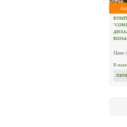
Ак
КОМП
"СОН
ДИЗА
BIOSA
Ціна:
В наяв
ПЕР