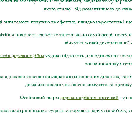
вими та зеленкуватими переливами, завдяки чому деревопод
якого стилю - від романтичного до суч
і виглядають потужно та ефектно, швидко наростають і що
ітіння починається влітку та триває до самої осені, посту
відчуття живої декоративної 
ензія деревоподібна
чудово підходить для одиночних поса
зон відпочинку і тера
а однаково красиво виглядає як на сонячних ділянках, так і 
дозволяє рослині впевнено зимувати та щороку
Особливий шарм
деревоподібних гортензій
- у їх
ликі повітряні шапки суцвіть створюють відчуття об’єму, св