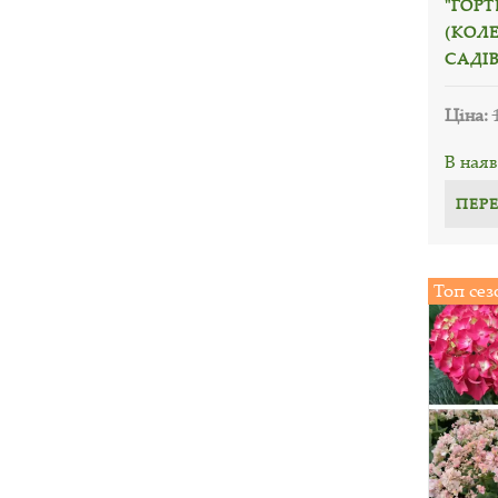
"ГОРТ
(КОЛ
САДІВ
Ціна:
В наяв
ПЕР
Топ сез