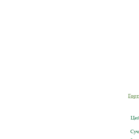
Горт
Цей
Суч