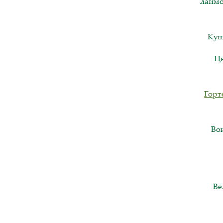
лаймо
Кущ
Цв
Горт
Вон
Ве