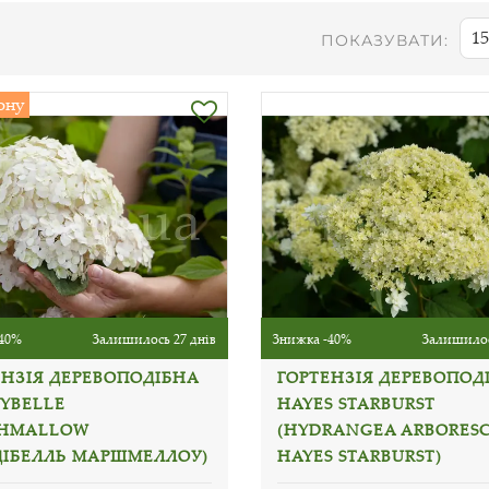
15
ПОКАЗУВАТИ:
ону
40%
Залишилось 27 днів
Знижка -40%
Залишилос
ЕНЗІЯ ДЕРЕВОПОДІБНА
ГОРТЕНЗІЯ ДЕРЕВОПОД
YBELLE
HAYES STARBURST
HMALLOW
(HYDRANGEA ARBORES
ДІБЕЛЛЬ МАРШМЕЛЛОУ)
HAYES STARBURST)