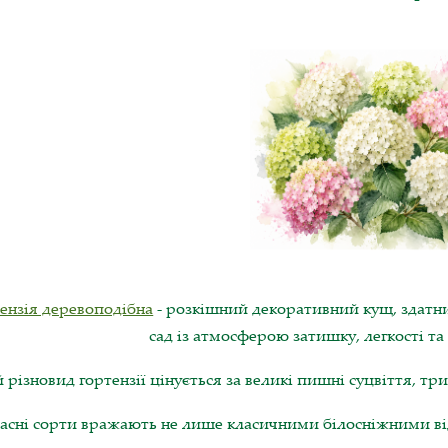
ензія деревоподібна
- розкішний декоративний кущ, здатни
сад із атмосферою затишку, легкості та
 різновид гортензії цінується за великі пишні суцвіття, тр
асні сорти вражають не лише класичними білосніжними ві