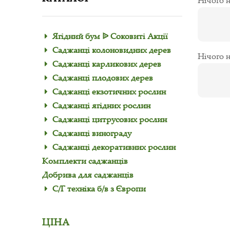
Нічого н
Ягідний бум ᐉ Соковиті Акції
Саджанці колоновидних дерев
Нічого н
Саджанці карликових дерев
Саджанці плодових дерев
Саджанці екзотичних рослин
Саджанці ягідних рослин
Саджанці цитрусових рослин
Саджанці винограду
Саджанці декоративних рослин
Комплекти саджанців
Добрива для саджанців
С/Г техніка б/в з Європи
ЦІНА