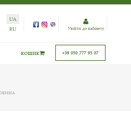
UA
Увiйти до кабiнету
RU
+38 050 777 95 07
КОШИК
РОБИНА