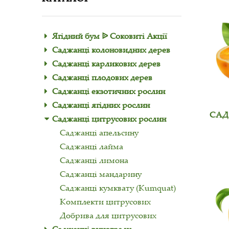
Ягідний бум ᐉ Соковиті Акції
Саджанці колоновидних дерев
Саджанці карликових дерев
Саджанці плодових дерев
Саджанці екзотичних рослин
Саджанці ягідних рослин
САД
Саджанці цитрусових рослин
Саджанці апельсину
Саджанці лайма
Саджанці лимона
Саджанці мандарину
Саджанці кумквату (Kumquat)
Комплекти цитрусових
Добрива для цитрусових