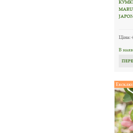
КУМК
MARU
JAPON
Ціна:
В наяв
ПЕР
Ексклю