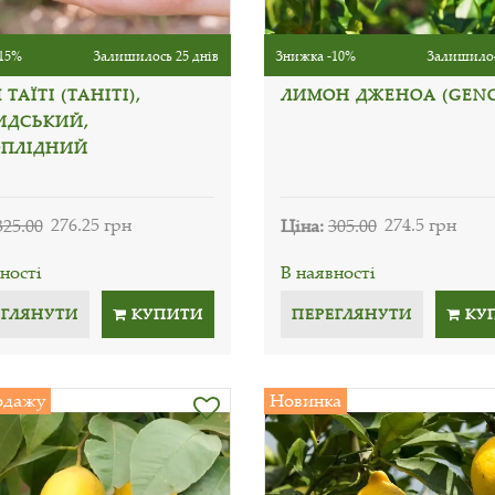
15%
Залишилось 25 днів
Знижка -10%
Залишилос
ТАЇТІ (TAHITI),
ЛИМОН ДЖЕНОА (GEN
ИДСЬКИЙ,
ПЛІДНИЙ
325.00
276.25 грн
Ціна:
305.00
274.5 грн
ності
В наявності
ЕГЛЯНУТИ
КУПИТИ
ПЕРЕГЛЯНУТИ
КУ
одажу
Новинка