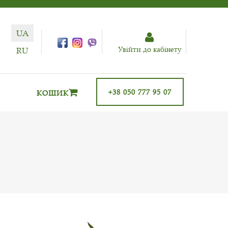
UA
Увiйти до кабiнету
RU
+38 050 777 95 07
КОШИК