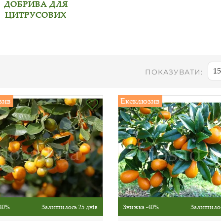
ДОБРИВА ДЛЯ
ЦИТРУСОВИХ
15
ПОКАЗУВАТИ:
зив
Ексклюзив
40%
Залишилось 25 днів
Знижка -40%
Залишилос