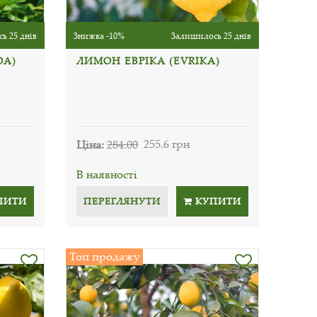
ь 25 днів
Знижка -10%
Залишилось 25 днів
OA)
ЛИМОН ЕВРІКА (EVRIKA)
Ціна:
284.00
255.6 грн
В наявності
ПИТИ
ПЕРЕГЛЯНУТИ
КУПИТИ
Топ продажу