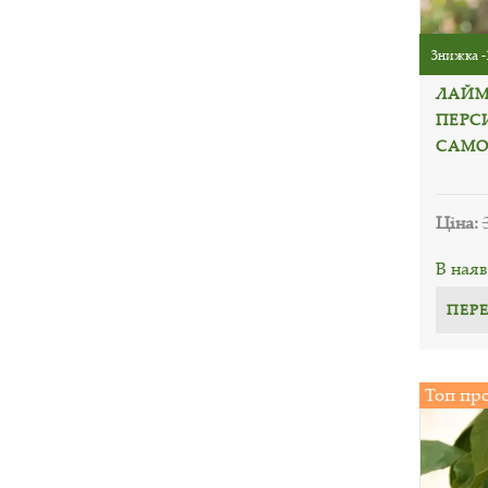
Знижка -
ЛАЙМ 
ПЕРС
САМО
Ціна:
В наяв
ПЕР
Топ пр