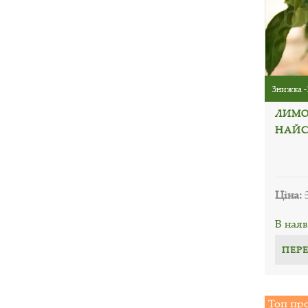
Знижка -
ЛИМОН
НАЙС
Ціна:
В наяв
ПЕР
Топ пр