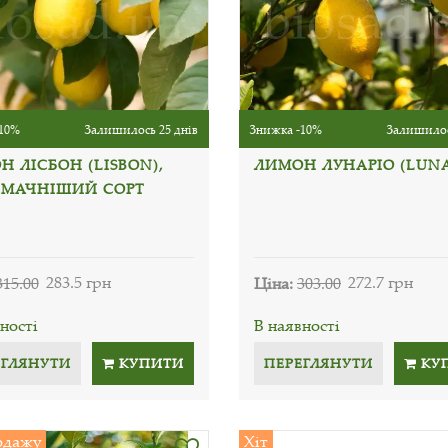
10%
Залишилось 25 днів
Знижка -10%
Залишилос
 ЛІСБОН (LISBON),
ЛИМОН ЛУНАРІО (LUNA
МАЧНІШИЙ СОРТ
315.00
283.5 грн
Ціна:
303.00
272.7 грн
ності
В наявності
ЕГЛЯНУТИ
КУПИТИ
ПЕРЕГЛЯНУТИ
КУ
одажу
Хіт