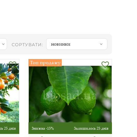
новинки
СОРТУВАТИ:
Топ продажу
ь 25 днів
Знижка -15%
Залишилось 25 днів