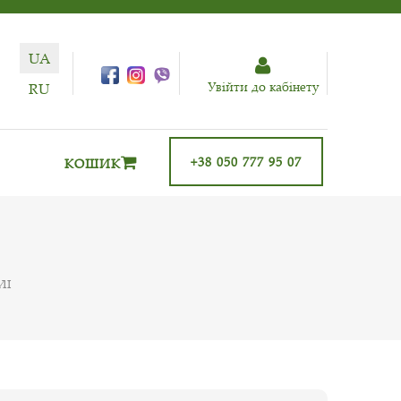
UA
Увiйти до кабiнету
RU
+38 050 777 95 07
КОШИК
ЛІ