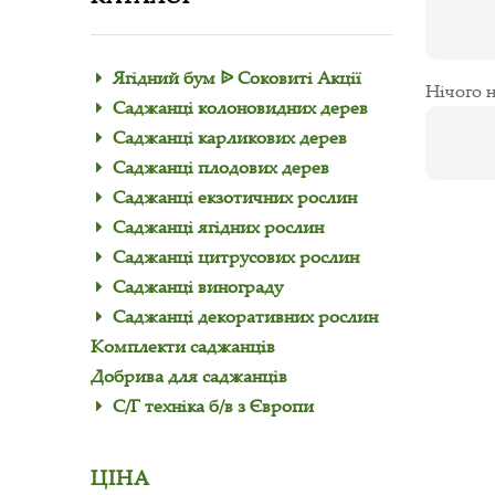
Ягідний бум ᐉ Соковиті Акції
Нічого н
Саджанці колоновидних дерев
Саджанці карликових дерев
Саджанці плодових дерев
Саджанці екзотичних рослин
Саджанці ягідних рослин
Саджанці цитрусових рослин
Саджанці винограду
Саджанці декоративних рослин
Комплекти саджанців
Добрива для саджанців
С/Г техніка б/в з Європи
ЦІНА