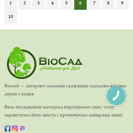
1
2
3
4
5
6
7
8
9
10
Biosad — інтернет-магазин саджанців плодово-ягідних
дерев і кущів.
Весь посадковий матеріал вирощуємо самі, тому
гарантуємо його якість і пропонуємо найкращі ціни!