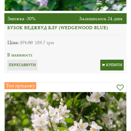
Знижка -30%
Залишилось 24 днів
БУЗОК ВЕДЖВУД БЛУ (WEDGEWOOD BLUE)
Ціна:
271.00
189.7 грн
В наявності
ПЕРЕГЛЯНУТИ
КУПИТИ
Топ продажу